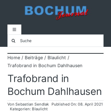
Zum
Inhalt
springen
Toggle
Navigation
Suche
Home
nach:
Home
Beiträge
Blaulicht
Lokal
Trafobrand in Bochum Dahlhausen
Blaulicht
Trafobrand in
Bochum Dahlhausen
Sport
Von
Sebastian Sendlak
Published On: 08. April 2021
Kultur
Kategorien:
Blaulicht