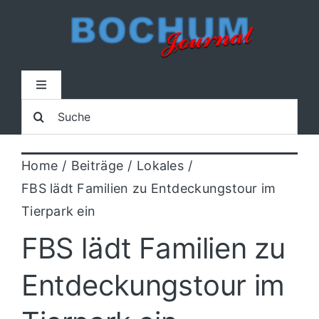
Zum
Inhalt
springen
Toggle
Navigation
Suche
Home
nach:
Home
Beiträge
Lokales
Lokal
FBS lädt Familien zu Entdeckungstour im
Tierpark ein
Blaulicht
FBS lädt Familien zu
Sport
Entdeckungstour im
Kultur