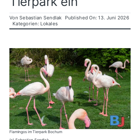
Tierpark ein
Politik
Von
Sebastian Sendlak
Published On: 13. Juni 2026
Kategorien:
Lokales
Wirtschaft
Flamingos im Tierpark Bochum
(c) Sebastian Sendlak