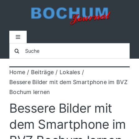
Zum
Inhalt
springen
Toggle
Navigation
Suche
Home
nach:
Home
Beiträge
Lokales
Lokal
Bessere Bilder mit dem Smartphone im BVZ
Bochum lernen
Blaulicht
Bessere Bilder mit
Sport
dem Smartphone im
Kultur