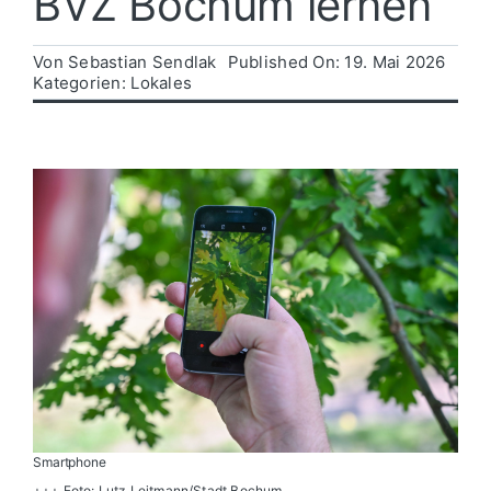
BVZ Bochum lernen
Politik
Von
Sebastian Sendlak
Published On: 19. Mai 2026
Kategorien:
Lokales
Wirtschaft
Smartphone
+++ Foto: Lutz Leitmann/Stadt Bochum