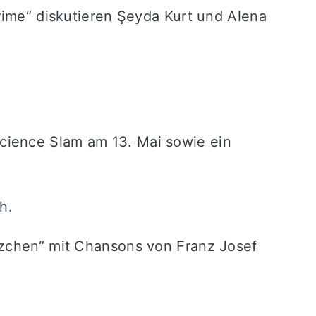
rime“ diskutieren
Şeyda Kurt
und
Alena
cience Slam am 13. Mai sowie ein
ch
.
ilzchen“ mit Chansons von
Franz Josef