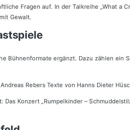
tliche Fragen auf. In der Talkreihe „What a C
mit Gewalt.
stspiele
he Bühnenformate ergänzt. Dazu zählen ein S
d
Andreas Rebers
Texte von
Hanns Dieter Hüs
att: Das Konzert „Rumpelkinder – Schmuddelst
feld