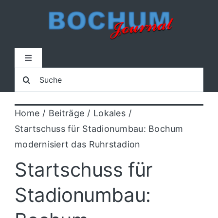
Zum
Inhalt
springen
Toggle
Navigation
Suche
Home
nach:
Home
Beiträge
Lokales
Lokal
Startschuss für Stadionumbau: Bochum
modernisiert das Ruhrstadion
Blaulicht
Startschuss für
Sport
Stadionumbau:
Kultur