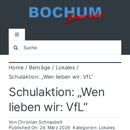
Zum
Inhalt
springen
Toggle
Navigation
Suche
Home
nach:
Home
Beiträge
Lokales
Lokal
Schulaktion: „Wen lieben wir: VfL“
Blaulicht
Schulaktion: „Wen
lieben wir: VfL“
Sport
Von
Christian Schnaubelt
Kultur
Published On: 24. März 2026
Kategorien:
Lokales