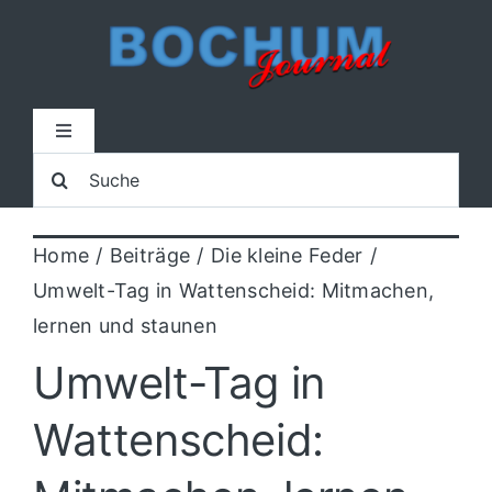
Zum
Inhalt
springen
Toggle
Navigation
Suche
Home
nach:
Home
Beiträge
Die kleine Feder
Lokal
Umwelt-Tag in Wattenscheid: Mitmachen,
lernen und staunen
Blaulicht
Umwelt-Tag in
Sport
Wattenscheid:
Kultur