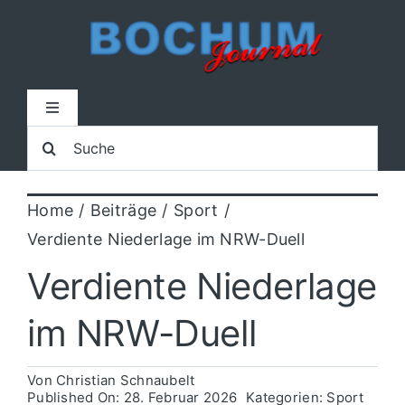
Zum
Inhalt
springen
Toggle
Navigation
Suche
Home
nach:
Home
Beiträge
Sport
Lokal
Verdiente Niederlage im NRW-Duell
Blaulicht
Verdiente Niederlage
im NRW-Duell
Sport
Von
Christian Schnaubelt
Kultur
Published On: 28. Februar 2026
Kategorien:
Sport