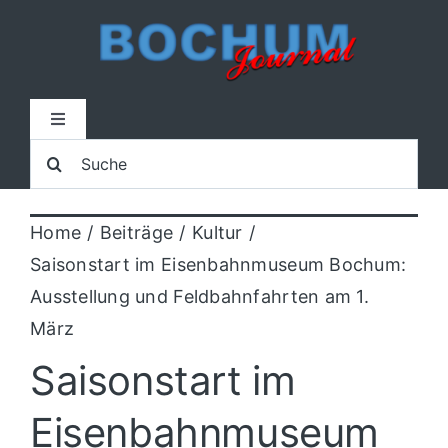
Zum
Inhalt
springen
Toggle
Navigation
Suche
Home
nach:
Home
Beiträge
Kultur
Lokal
Saisonstart im Eisenbahnmuseum Bochum:
Ausstellung und Feldbahnfahrten am 1.
Blaulicht
März
Saisonstart im
Sport
Eisenbahnmuseum
Kultur