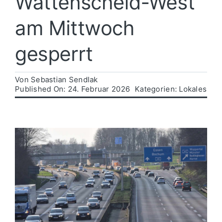
Wattenscheid-West
am Mittwoch
Politik
gesperrt
Wirtschaft
Von
Sebastian Sendlak
Published On: 24. Februar 2026
Kategorien:
Lokales