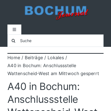
Zum
Inhalt
springen
Toggle
Navigation
Suche
Home
nach:
Home
Beiträge
Lokales
Lokal
A40 in Bochum: Anschlussstelle
Wattenscheid-West am Mittwoch gesperrt
Blaulicht
A40 in Bochum:
Sport
Anschlussstelle
Kultur