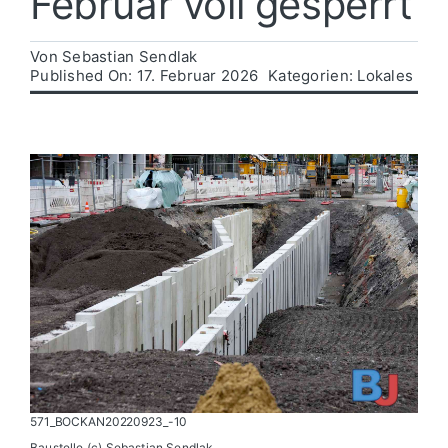
Februar voll gesperrt
Politik
Von
Sebastian Sendlak
Published On: 17. Februar 2026
Kategorien:
Lokales
Wirtschaft
571_BOCKAN20220923_-10
Baustelle (c) Sebastian Sendlak