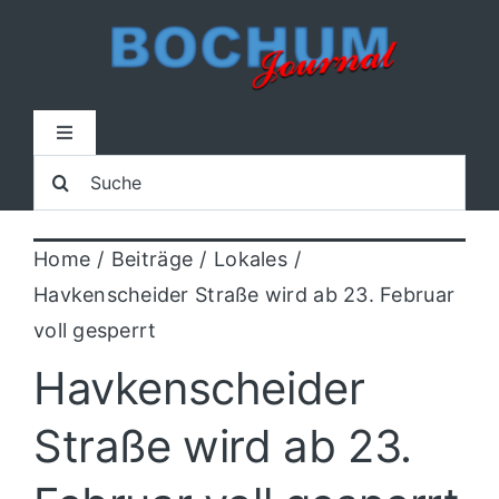
Zum
Inhalt
springen
Toggle
Navigation
Suche
Home
nach:
Home
Beiträge
Lokales
Lokal
Havkenscheider Straße wird ab 23. Februar
voll gesperrt
Blaulicht
Havkenscheider
Sport
Straße wird ab 23.
Kultur