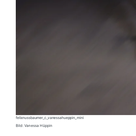
felixnussbaumer_c_vanessahueppin_mini
Bild: Vanessa Hüppin