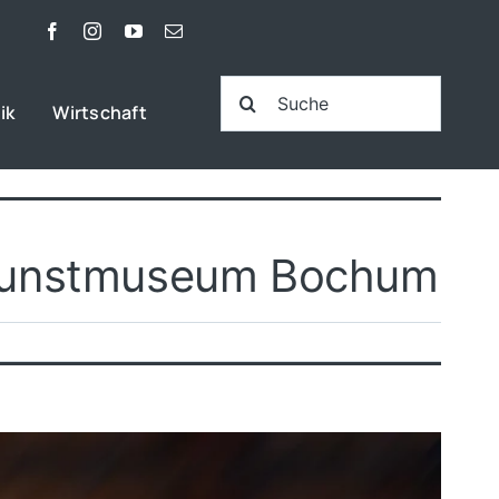
Suche
ik
Wirtschaft
nach:
m Kunstmuseum Bochum