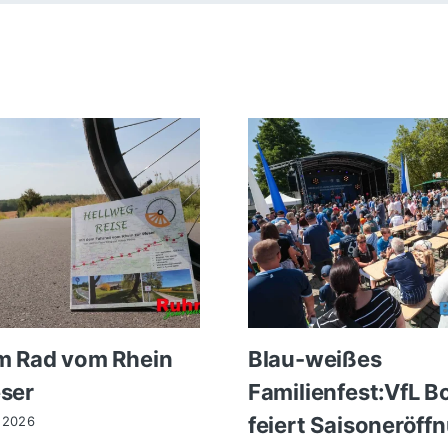
m Rad vom Rhein
Blau-weißes
ser
Familienfest:VfL 
feiert Saisoneröff
 2026