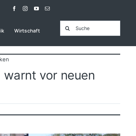
Suche
ik
Wirtschaft
nach:
iken
i warnt vor neuen