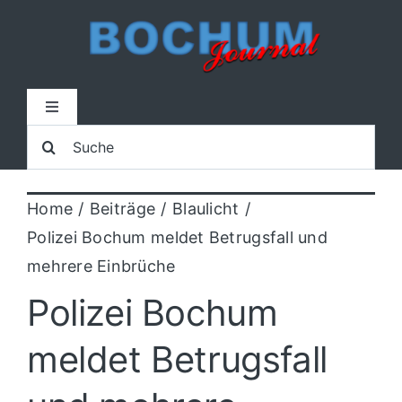
Zum
Inhalt
springen
Toggle
Navigation
Suche
Home
nach:
Home
Beiträge
Blaulicht
Lokal
Polizei Bochum meldet Betrugsfall und
mehrere Einbrüche
Blaulicht
Polizei Bochum
Sport
meldet Betrugsfall
Kultur