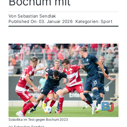
Bochum mit
Politik
Von
Sebastian Sendlak
Published On: 03. Januar 2026
Kategorien:
Sport
Wirtschaft
Sobottka im Test gegen Bochum 2023
(c) Sebastian Sendlak