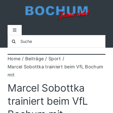
Zum
Inhalt
springen
Toggle
Navigation
Suche
Home
nach:
Home
Beiträge
Sport
Lokal
Marcel Sobottka trainiert beim VfL Bochum
mit
Blaulicht
Marcel Sobottka
Sport
trainiert beim VfL
Kultur