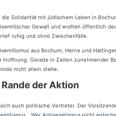
die Solidarität mit jüdischem Leben in Bochu
semitischer Gewalt und wollten öffentlich deu
erlief ruhig und ohne Zwischenfälle.
isemitismus aus Bochum, Herne und Hattingen
er Hoffnung. Gerade in Zeiten zunehmender B
nde nicht allein stehe.
 Rande der Aktion
ch auch politische Vertreter. Der Vorsitzen
mitismus. „Wer Antisemitismus nicht entschied