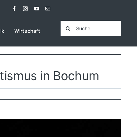
Suche
ik
Wirtschaft
nach:
itismus in Bochum