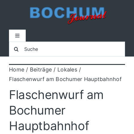
Zum
Inhalt
springen
Toggle
Navigation
Suche
Home
nach:
Home
Beiträge
Lokales
Lokal
Flaschenwurf am Bochumer Hauptbahnhof
Blaulicht
Flaschenwurf am
Bochumer
Sport
Hauptbahnhof
Kultur