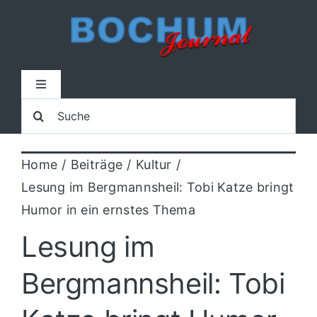
Zum
Inhalt
springen
Toggle
Navigation
Suche
Home
nach:
Home
Beiträge
Kultur
Lokal
Lesung im Bergmannsheil: Tobi Katze bringt
Humor in ein ernstes Thema
Blaulicht
Lesung im
Sport
Bergmannsheil: Tobi
Kultur