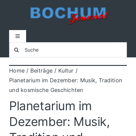
Zum
Inhalt
springen
Toggle
Navigation
Suche
Home
nach:
Home
Beiträge
Kultur
Lokal
Planetarium im Dezember: Musik, Tradition
und kosmische Geschichten
Blaulicht
Planetarium im
Sport
Dezember: Musik,
Kultur