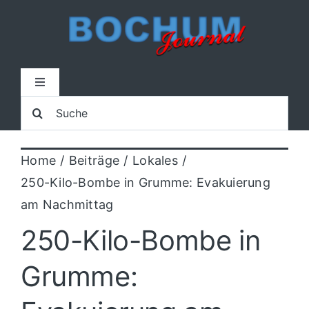
Zum
Inhalt
springen
Toggle
Navigation
Suche
Home
nach:
Home
Beiträge
Lokales
Lokal
250-Kilo-Bombe in Grumme: Evakuierung
am Nachmittag
Blaulicht
250-Kilo-Bombe in
Sport
Grumme:
Kultur