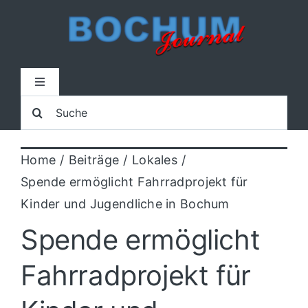
Zum
Inhalt
springen
Toggle
Navigation
Suche
Home
nach:
Home
Beiträge
Lokales
Lokal
Spende ermöglicht Fahrradprojekt für
Kinder und Jugendliche in Bochum
Blaulicht
Spende ermöglicht
Sport
Fahrradprojekt für
Kultur