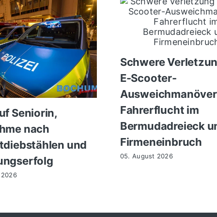
Schwere Verletzu
E-Scooter-
Ausweichmanöver
Fahrerflucht im
uf Seniorin,
Bermudadreieck u
ahme nach
Firmeneinbruch
tdiebstählen und
05. August 2026
ngserfolg
 2026