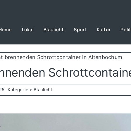
Home
Lokal
Blaulicht
Sport
Kultur
Polit
ht brennenden Schrottcontainer in Altenbochum
ennenden Schrottcontain
025
Kategorien:
Blaulicht