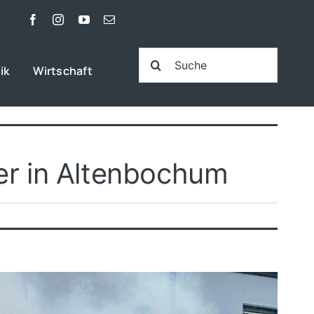
Suche
ik
Wirtschaft
nach:
er in Altenbochum