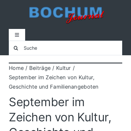
Zum
Inhalt
springen
Toggle
Navigation
Suche
Home
nach:
Home
Beiträge
Kultur
Lokal
September im Zeichen von Kultur,
Geschichte und Familienangeboten
Blaulicht
September im
Sport
Zeichen von Kultur,
Kultur