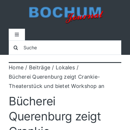
Zum
Inhalt
springen
Toggle
Navigation
Suche
Home
nach:
Home
Beiträge
Lokales
Lokal
Bücherei Querenburg zeigt Crankie-
Theaterstück und bietet Workshop an
Blaulicht
Bücherei
Sport
Querenburg zeigt
Kultur