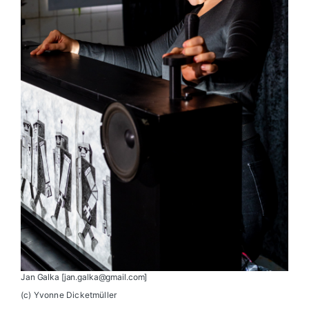
Jan Galka [jan.galka@gmail.com]
(c) Yvonne Dicketmüller