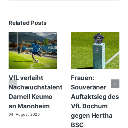
Related Posts
VfL verleiht
Frauen:
Nachwuchstalent
Souveräner
Darnell Keumo
Auftaktsieg des
an Mannheim
VfL Bochum
gegen Hertha
04. August 2026
BSC