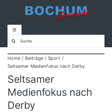
Zum
Inhalt
springen
Toggle
Navigation
Suche
Home
nach:
Home
Beiträge
Sport
Lokal
Seltsamer Medienfokus nach Derby
Blaulicht
Seltsamer
Medienfokus nach
Sport
Derby
Kultur