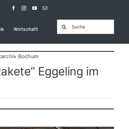
Suche
ik
Wirtschaft
nach:
dtarchiv Bochum
akete“ Eggeling im