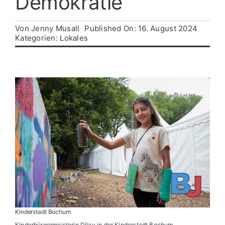
Demokratie
Politik
Von
Jenny Musall
Published On: 16. August 2024
Kategorien:
Lokales
Wirtschaft
Kinderstadt Bochum
Kinderbürgermeisterin Dilay in der Kinderstadt Bochum