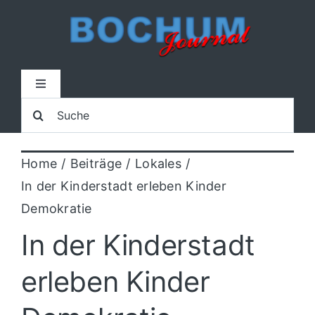
Zum
Inhalt
springen
Toggle
Navigation
Suche
Home
nach:
Home
Beiträge
Lokales
Lokal
In der Kinderstadt erleben Kinder
Demokratie
Blaulicht
In der Kinderstadt
Sport
erleben Kinder
Kultur