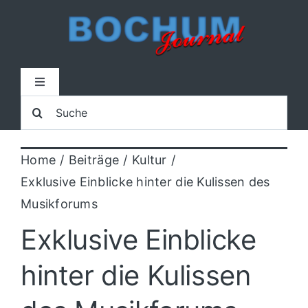
Zum
Inhalt
springen
Toggle
Navigation
Suche
Home
nach:
Home
Beiträge
Kultur
Lokal
Exklusive Einblicke hinter die Kulissen des
Musikforums
Blaulicht
Exklusive Einblicke
Sport
hinter die Kulissen
Kultur