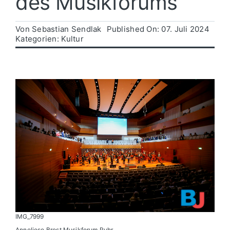
des Musikforums
Politik
Von
Sebastian Sendlak
Published On: 07. Juli 2024
Kategorien:
Kultur
Wirtschaft
IMG_7999
Anneliese Brost Musikforum Ruhr