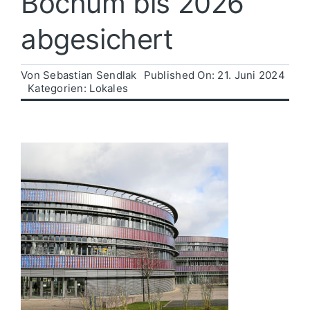
Bochum bis 2026
abgesichert
Politik
Von
Sebastian Sendlak
Published On: 21. Juni 2024
Wirtschaft
Kategorien:
Lokales