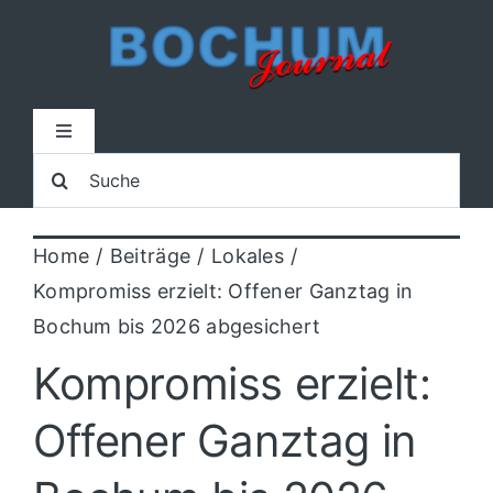
Zum
Inhalt
springen
Toggle
Navigation
Suche
Home
nach:
Home
Beiträge
Lokales
Lokal
Kompromiss erzielt: Offener Ganztag in
Bochum bis 2026 abgesichert
Blaulicht
Kompromiss erzielt:
Sport
Offener Ganztag in
Kultur