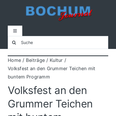
Zum
Inhalt
springen
Toggle
Navigation
Suche
Home
nach:
Home
Beiträge
Kultur
Lokal
Volksfest an den Grummer Teichen mit
buntem Programm
Blaulicht
Volksfest an den
Sport
Grummer Teichen
Kultur