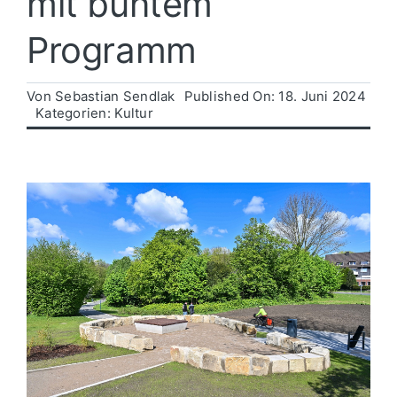
mit buntem
Programm
Politik
Von
Sebastian Sendlak
Published On: 18. Juni 2024
Wirtschaft
Kategorien:
Kultur