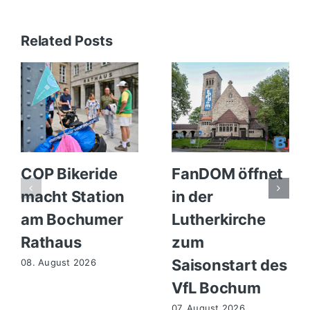
Related Posts
COP Bikeride
FanDOM öffnet
macht Station
in der
am Bochumer
Lutherkirche
Rathaus
zum
Saisonstart des
08. August 2026
VfL Bochum
07. August 2026