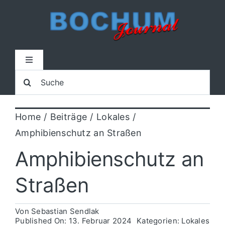
Zum
Inhalt
springen
Toggle
Navigation
Suche
Home
nach:
Home
Beiträge
Lokales
Lokal
Amphibienschutz an Straßen
Blaulicht
Amphibienschutz an
Straßen
Sport
Von
Sebastian Sendlak
Kultur
Published On: 13. Februar 2024
Kategorien:
Lokales