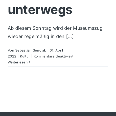
unterwegs
Ab diesem Sonntag wird der Museumszug
wieder regelmäßig in den [...]
Von
Sebastian Sendlak
|
01. April
für
2022
|
Kultur
|
Kommentare deaktiviert
Museumszug
Weiterlesen
im
Ruhrtal
wieder
unterwegs