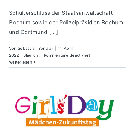
Schulterschluss der Staatsanwaltschaft
Bochum sowie der Polizeipräsidien Bochum
und Dortmund [...]
Von
Sebastian Sendlak
|
11. April
für
2022
|
Blaulicht
|
Kommentare deaktiviert
Schulterschluss
Weiterlesen
gegen
Gewaltkriminalität:
Polizei
durchsucht
Wohnungen