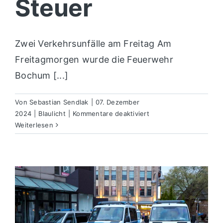
Steuer
Zwei Verkehrsunfälle am Freitag Am
Freitagmorgen wurde die Feuerwehr
Bochum [...]
Von
Sebastian Sendlak
|
07. Dezember
für
2024
|
Blaulicht
|
Kommentare deaktiviert
Rettungseinsatz
Weiterlesen
und
Alkohol
am
Steuer