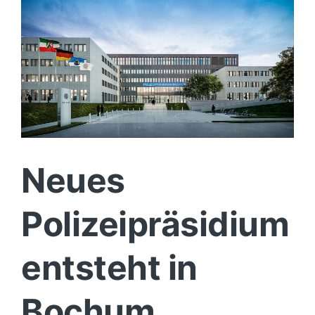
Kriminalität
Neues
Polizeipräsidium
entsteht in
Bochum