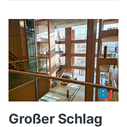
eines
Schwans
in
Bochum
Großer Schlag