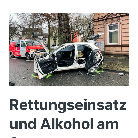
Verkehrskontrolle
endet
mit
Festnahme
in
Bochum-
Stahlhausen
Rettungseinsatz
und Alkohol am