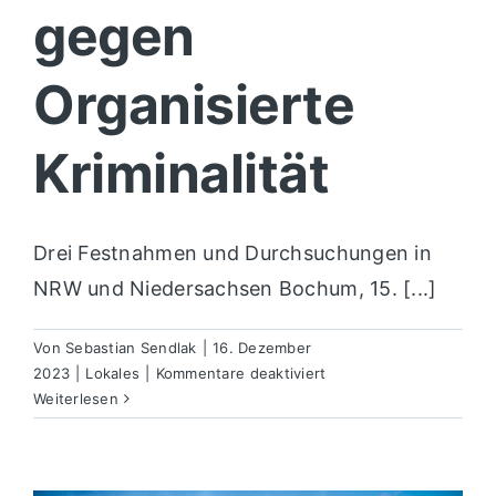
gegen
Organisierte
Kriminalität
Drei Festnahmen und Durchsuchungen in
NRW und Niedersachsen Bochum, 15. [...]
Von
Sebastian Sendlak
|
16. Dezember
für
2023
|
Lokales
|
Kommentare deaktiviert
Großer
Weiterlesen
Schlag
gegen
Organisierte