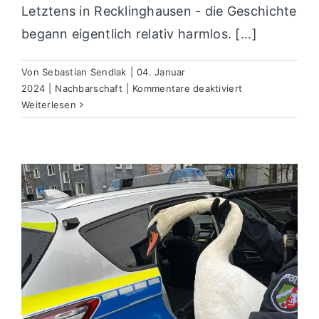
Letztens in Recklinghausen - die Geschichte
begann eigentlich relativ harmlos. [...]
Von
Sebastian Sendlak
|
04. Januar
für
2024
|
Nachbarschaft
|
Kommentare deaktiviert
Wenn
Weiterlesen
jemand
unbedingt
ins
Gewahrsam
möchte…