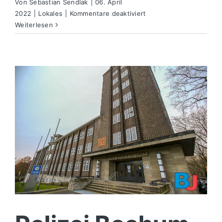
Von
Sebastian Sendlak
|
06. April
für
2022
|
Lokales
|
Kommentare deaktiviert
Einen
Weiterlesen
Tag
Polizei
erleben