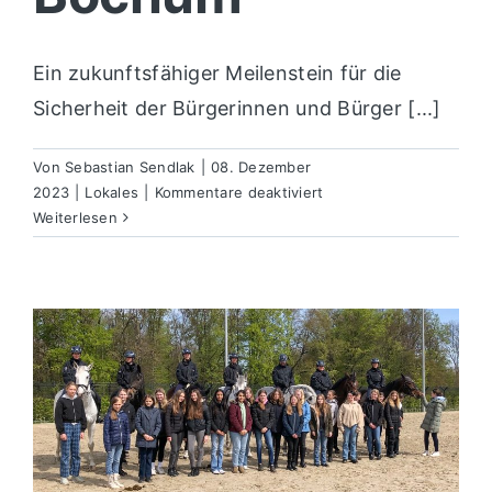
Ein zukunftsfähiger Meilenstein für die
Sicherheit der Bürgerinnen und Bürger [...]
Von
Sebastian Sendlak
|
08. Dezember
für
2023
|
Lokales
|
Kommentare deaktiviert
Neues
Weiterlesen
Polizeipräsidium
entsteht
in
Bochum