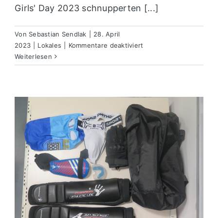
Girls' Day 2023 schnupperten [...]
Von
Sebastian Sendlak
|
28. April
für
2023
|
Lokales
|
Kommentare deaktiviert
130
Weiterlesen
Mädchen
verbringen
unvergesslichen
Tag
bei
der
Polizei