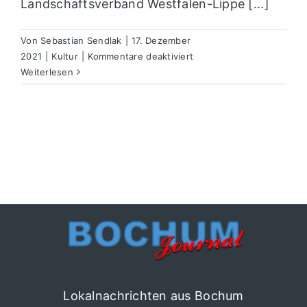
Landschaftsverband Westfalen-Lippe [...]
Von
Sebastian Sendlak
|
17. Dezember
für
2021
|
Kultur
|
Kommentare deaktiviert
Kinderwerkstatt
Weiterlesen
und
Light-
Painting
auf
der
Zeche
Zollern
Lokalnachrichten aus Bochum