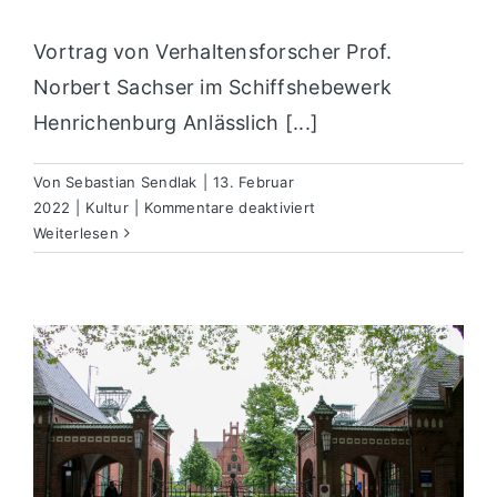
Vortrag von Verhaltensforscher Prof.
Norbert Sachser im Schiffshebewerk
Henrichenburg Anlässlich [...]
Von
Sebastian Sendlak
|
13. Februar
für
2022
|
Kultur
|
Kommentare deaktiviert
„Der
Weiterlesen
Mensch
im
Tier“